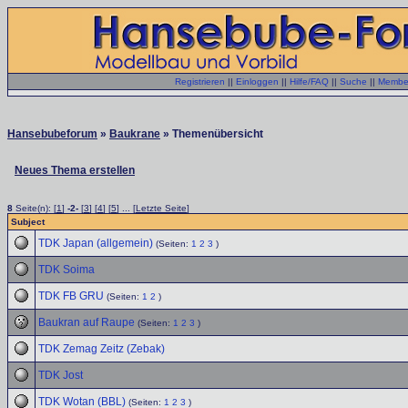
Registrieren
||
Einloggen
||
Hilfe/FAQ
||
Suche
||
Member
Hansebubeforum
»
Baukrane
» Themenübersicht
Neues Thema erstellen
8
Seite(n): [
1
]
-2-
[
3
] [
4
] [
5
] ... [
Letzte Seite
]
Subject
TDK Japan (allgemein)
(Seiten:
1
2
3
)
TDK Soima
TDK FB GRU
(Seiten:
1
2
)
Baukran auf Raupe
(Seiten:
1
2
3
)
TDK Zemag Zeitz (Zebak)
TDK Jost
TDK Wotan (BBL)
(Seiten:
1
2
3
)