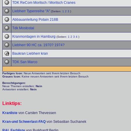
TDK ReCom Moritsch / Moritsch Cranes
Liebherr Typenreihe "A"
(Seiten:
1
2
3
)
Abbauanleitung Potain 218B
Tdk Mostostal
Kranmontagen in Hamburg
(Seiten:
1
2
3
4
)
Liebherr 90 HC ca. 1970? 1974?
Baukran Liebherr kran
TDK San Marco
Farbiges Icon:
Neue Antworten seit Ihrem letzten Besuch
Graues Icon:
Keine neuen Antworten seit Ihrem letzten Besuch
Berechtigungen:
Neue Themen erstellen:
Nein
Antworten erstellen:
Nein
Linktips:
Kranliste
von Carsten Thevessen
Kran-und Schwerlast-FAQ
von Sebastian Suchanek
RAL Farbliste
von Burkhardt Berlin