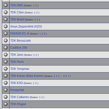
TDK AMS
(Seiten:
1
2
)
TDK Cibin
(Seiten:
1
2
)
TDK Boilot
(Seiten:
1
2
)
Aloys Zeppenfeld (AZO)
550/630 EC-H
(Seiten:
1
2
3
)
TDK Benazzato
Cadillon 25b
TDK Jaso
(Seiten:
1
2
)
TDK Ferro
TDK Yongmao
TDK Kaiser (Elba-Kaiser)
(Seiten:
1
2
3
...
5
6
7
)
TDK KSD
(Seiten:
1
2
)
Kranportal
TDK Cattaneo
(Seiten:
1
2
)
TDK Pingon