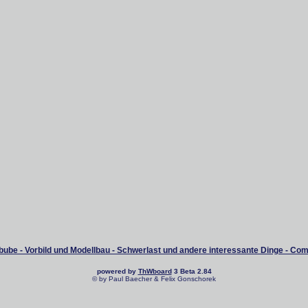
ube - Vorbild und Modellbau - Schwerlast und andere interessante Dinge - Co
powered by
ThWboard
3 Beta 2.84
© by Paul Baecher & Felix Gonschorek