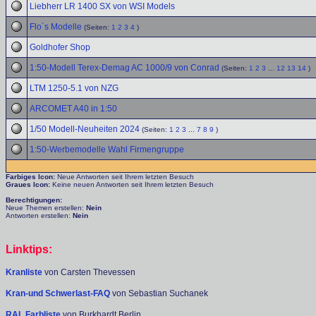
Liebherr LR 1400 SX von WSI Models
Flo´s Modelle
(Seiten:
1
2
3
4
)
Goldhofer Shop
1:50-Modell Terex-Demag AC 1000/9 von Conrad
(Seiten:
1
2
3
...
12
13
14
)
LTM 1250-5.1 von NZG
ARCOMET A40 in 1:50
1/50 Modell-Neuheiten 2024
(Seiten:
1
2
3
...
7
8
9
)
1:50-Werbemodelle Wahl Firmengruppe
Farbiges Icon:
Neue Antworten seit Ihrem letzten Besuch
Graues Icon:
Keine neuen Antworten seit Ihrem letzten Besuch
Berechtigungen:
Neue Themen erstellen:
Nein
Antworten erstellen:
Nein
Linktips:
Kranliste
von Carsten Thevessen
Kran-und Schwerlast-FAQ
von Sebastian Suchanek
RAL Farbliste
von Burkhardt Berlin