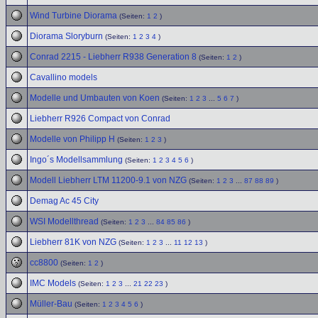
Wind Turbine Diorama
(Seiten:
1
2
)
Diorama Sloryburn
(Seiten:
1
2
3
4
)
Conrad 2215 - Liebherr R938 Generation 8
(Seiten:
1
2
)
Cavallino models
Modelle und Umbauten von Koen
(Seiten:
1
2
3
...
5
6
7
)
Liebherr R926 Compact von Conrad
Modelle von Philipp H
(Seiten:
1
2
3
)
Ingo´s Modellsammlung
(Seiten:
1
2
3
4
5
6
)
Modell Liebherr LTM 11200-9.1 von NZG
(Seiten:
1
2
3
...
87
88
89
)
Demag Ac 45 City
WSI Modellthread
(Seiten:
1
2
3
...
84
85
86
)
Liebherr 81K von NZG
(Seiten:
1
2
3
...
11
12
13
)
cc8800
(Seiten:
1
2
)
IMC Models
(Seiten:
1
2
3
...
21
22
23
)
Müller-Bau
(Seiten:
1
2
3
4
5
6
)