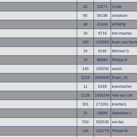
32
20271
Coyle
85
58196
sloryburn
49
41604
HFMPW
18
9716
tom-maarse
160
129393
Koen van Kem
18
9146
Michael G.
70
88690
Philipp H
140
109250
wanni
2216
2066685
Erwin_42
11
8169
kranmacher
2139
1455244
Arie van Urk
301
271091
kranfan1
25
18884
Sebastian L.
550
550530
wsi-fan
145
100779
Florian M.