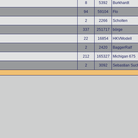
8
5392
Burkhardt
94
59104
Flo
2
2266
Scholten
337
251717
börge
22
16854
HKVModell
2
2420
BaggerRalf
212
165327
Michigan 675
2
3092
Sebastian Suc