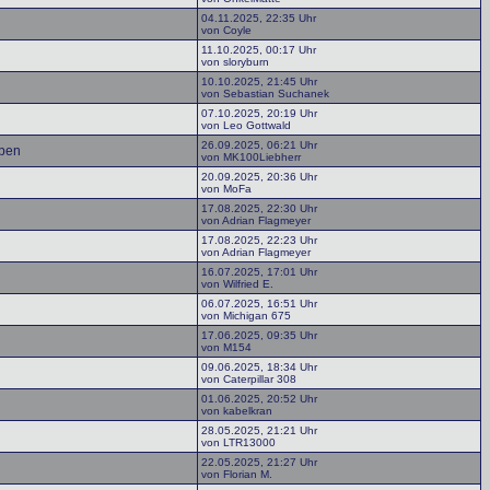
04.11.2025, 22:35 Uhr
von Coyle
11.10.2025, 00:17 Uhr
von sloryburn
10.10.2025, 21:45 Uhr
von Sebastian Suchanek
07.10.2025, 20:19 Uhr
von Leo Gottwald
26.09.2025, 06:21 Uhr
pen
von MK100Liebherr
20.09.2025, 20:36 Uhr
von MoFa
17.08.2025, 22:30 Uhr
von Adrian Flagmeyer
17.08.2025, 22:23 Uhr
von Adrian Flagmeyer
16.07.2025, 17:01 Uhr
von Wilfried E.
06.07.2025, 16:51 Uhr
von Michigan 675
17.06.2025, 09:35 Uhr
von M154
09.06.2025, 18:34 Uhr
von Caterpillar 308
01.06.2025, 20:52 Uhr
von kabelkran
28.05.2025, 21:21 Uhr
von LTR13000
22.05.2025, 21:27 Uhr
von Florian M.