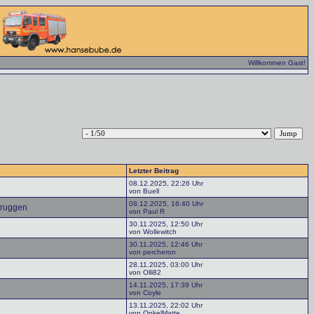
Willkommen Gast!
Letzter Beitrag
08.12.2025, 22:26 Uhr
von Buell
08.12.2025, 16:40 Uhr
bruggen
von Paul R
30.11.2025, 12:50 Uhr
von Wollewitch
30.11.2025, 12:46 Uhr
von percheron
28.11.2025, 03:00 Uhr
von Olli82
14.11.2025, 17:39 Uhr
von Coyle
13.11.2025, 22:02 Uhr
von OnkelMatte