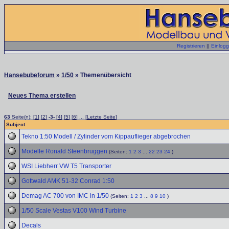
Registrieren
||
Einlog
Hansebubeforum
»
1/50
» Themenübersicht
Neues Thema erstellen
63
Seite(n): [
1
] [
2
]
-3-
[
4
] [
5
] [
6
] ... [
Letzte Seite
]
Subject
Tekno 1:50 Modell / Zylinder vom Kippauflieger abgebrochen
Modelle Ronald Steenbruggen
(Seiten:
1
2
3
...
22
23
24
)
WSI Liebherr VW T5 Transporter
Gottwald AMK 51-32 Conrad 1:50
Demag AC 700 von IMC in 1/50
(Seiten:
1
2
3
...
8
9
10
)
1/50 Scale Vestas V100 Wind Turbine
Decals