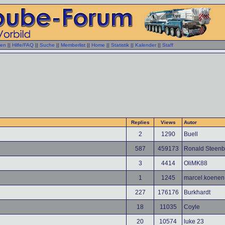
gen
||
Hilfe/FAQ
||
Suche
||
Memberlist
||
Home
||
Statistik
||
Kalender
||
Staff
Replies
Views
Autor
2
1290
Buell
587
459173
Ronald Steen
3
4414
OliMK88
1
1245
marcel.koenen
227
176176
Burkhardt
18
11035
Coyle
20
10574
luke 23