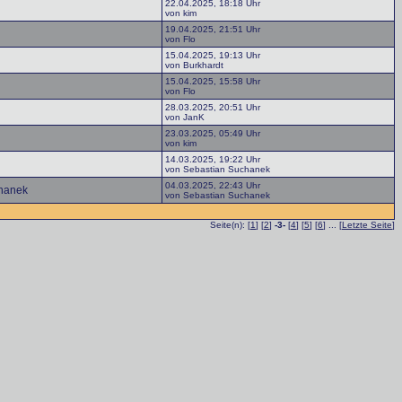
22.04.2025, 18:18 Uhr
von kim
19.04.2025, 21:51 Uhr
von Flo
15.04.2025, 19:13 Uhr
von Burkhardt
15.04.2025, 15:58 Uhr
von Flo
28.03.2025, 20:51 Uhr
von JanK
23.03.2025, 05:49 Uhr
von kim
14.03.2025, 19:22 Uhr
von Sebastian Suchanek
04.03.2025, 22:43 Uhr
hanek
von Sebastian Suchanek
Seite(n): [
1
] [
2
]
-3-
[
4
] [
5
] [
6
] ... [
Letzte Seite
]