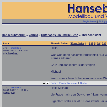
Registrieren
||
Einlog
Hansebubeforum
»
Vorbild
»
Unterwegs um und in Riesa
» Threadansicht
Autor
Thread - Seiten: [
Erste Seite
] ... [
37
] [
38
] [
39
975 —
Direktlink
Hallo!
19.01.2022, 18:33 Uhr
michael.m.
Was wog denn das erste Brückenteil? Da wa
Kranes erklären.
Gruß und danke fürs Bilder zeigen
Michael
--
Wenn man schwankt hat man mehr vom We
Profil
||
Private Message
||
Suche
976 —
Direktlink
Hallo Michael,
26.01.2022, 11:19 Uhr
Tatra 141
die Frage nach den Gewicht(en) kann vermu
Eigentlich sollte am 20.01. das zweite Teil