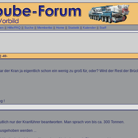
gen
||
Hilfe/FAQ
||
Suche
||
Memberlist
||
Home
||
Statistik
||
Kalender
||
Staff
] -40-
r der Kran ja eigentlich schon ein wenig zu groß für, oder? Wird der Rest der 
g !
tlich nur der Kranführer beantworten. Man sprach von bis ca. 300 Tonnen.
 ausgehoben werden ...