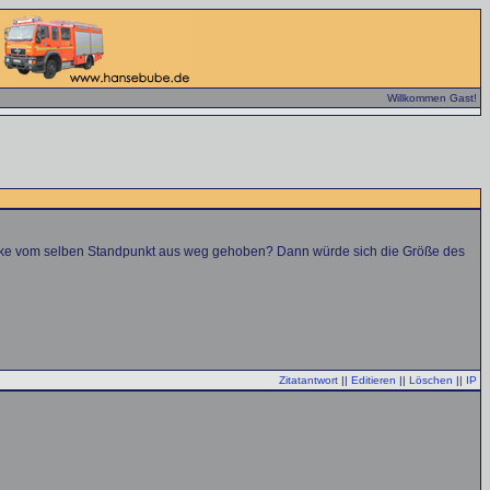
Willkommen Gast!
Brücke vom selben Standpunkt aus weg gehoben? Dann würde sich die Größe des
Zitatantwort
||
Editieren
||
Löschen
||
IP