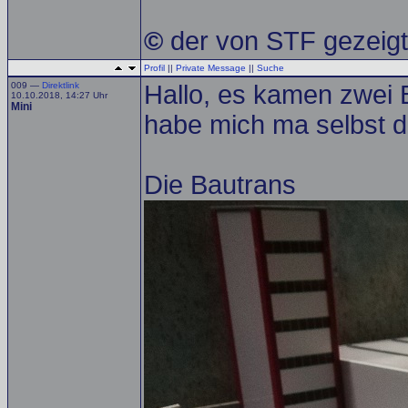
©
der von STF gezeigte
Profil
||
Private Message
||
Suche
009 —
Direktlink
Hallo, es kamen zwei 
10.10.2018, 14:27 Uhr
Mini
habe mich ma selbst d
Die Bautrans