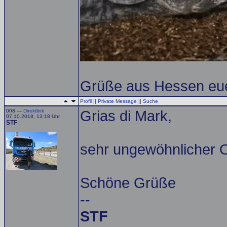
Grüße aus Hessen eue
Profil
||
Private Message
||
Suche
008 —
Direktlink
Grias di Mark,
07.10.2018, 13:18 Uhr
STF
sehr ungewöhnlicher Or
Schöne Grüße
--
STF