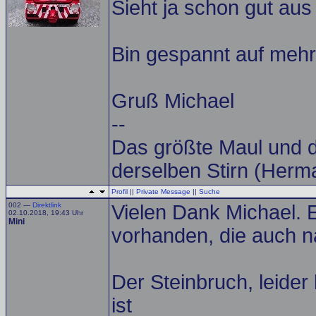
Sieht ja schon gut au
Bin gespannt auf mehr
Gruß Michael
--
Das größte Maul und d
derselben Stirn (Herm
Profil
||
Private Message
||
Suche
002 —
Direktlink
Vielen Dank Michael. 
02.10.2018, 19:43 Uhr
Mini
vorhanden, die auch n
Der Steinbruch, leider
ist