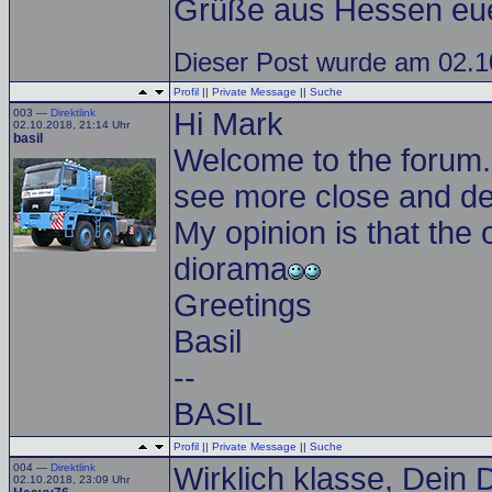
Grüße aus Hessen eue
Dieser Post wurde am 02.10
Profil
||
Private Message
||
Suche
003 —
Direktlink
Hi Mark
02.10.2018, 21:14 Uhr
basil
Welcome to the forum.
see more close and deta
My opinion is that the 
diorama
Greetings
Basil
--
BASIL
Profil
||
Private Message
||
Suche
004 —
Direktlink
Wirklich klasse, Dein 
02.10.2018, 23:09 Uhr