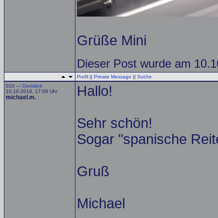
Grüße Mini
Dieser Post wurde am 10.10
Profil
||
Private Message
||
Suche
010 —
Direktlink
Hallo!
10.10.2018, 17:08 Uhr
michael.m.
Sehr schön!
Sogar "spanische Reite
Gruß
Michael