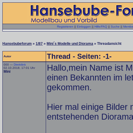
Registrieren
||
Einloggen
||
Hilfe/FAQ
||
Suche
||
Member
Hansebubeforum
»
1/87
»
Mini´s Modelle und Diorama
» Threadansicht
Thread - Seiten: -1-
Autor
000 —
Direktlink
Hallo,mein Name ist Ma
02.10.2018, 17:01 Uhr
Mini
einen Bekannten im le
gekommen.
Hier mal einige Bilde
entstehenden Diorama