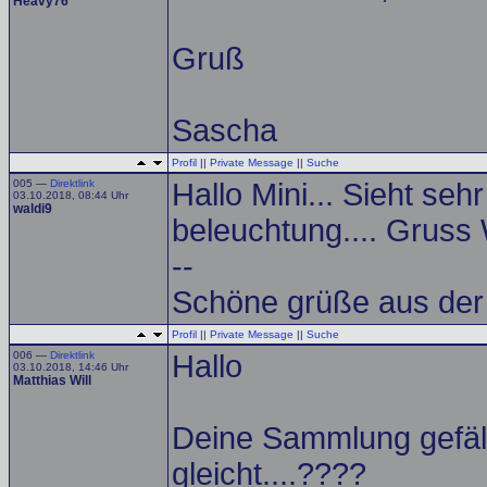
Heavy76
Gruß
Sascha
Profil
||
Private Message
||
Suche
005 —
Direktlink
Hallo Mini... Sieht seh
03.10.2018, 08:44 Uhr
waldi9
beleuchtung.... Gruss 
--
Schöne grüße aus der
Profil
||
Private Message
||
Suche
006 —
Direktlink
Hallo
03.10.2018, 14:46 Uhr
Matthias Will
Deine Sammlung gefäll
gleicht....????