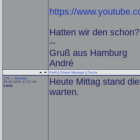
https://www.youtube
Hatten wir den schon? 
--
Gruß aus Hamburg
André
Profil
||
Private Message
||
Suche
179 —
Direktlink
Heute Mittag stand d
05.02.2020, 17:17 Uhr
Lexu
warten.