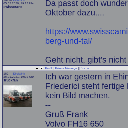
181 —
Direktlink
Da passt doch wunder
05.02.2020, 19:13 Uhr
swisscrane
Oktober dazu....
https://www.swisscamion
berg-und-tal/
Geht nicht, gibt's nicht
Profil
||
Private Message
||
Suche
182 —
Direktlink
Ich war gestern in Ehi
26.01.2021, 19:02 Uhr
Truckfan
Friederici steht fertige
kein Bild machen.
--
Gruß Frank
Volvo FH16 650