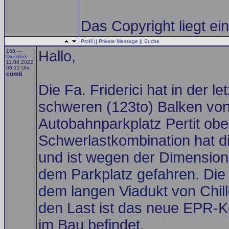
Das Copyright liegt einz
Profil
||
Private Message
||
Suche
183 —
Hallo,
Direktlink
11.08.2022,
08:12 Uhr
comli
Die Fa. Friderici hat in der 
schweren (123to) Balken von 
Autobahnparkplatz Pertit obe
Schwerlastkombination hat d
und ist wegen der Dimensione
dem Parkplatz gefahren. Die 
dem langen Viadukt von Chill
den Last ist das neue EPR-Ke
im Bau befindet.