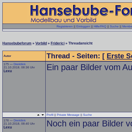
Registrieren
||
Einloggen
||
Hilfe/FAQ
||
Suche
||
Member
Hansebubeforum
»
Vorbild
»
Friderici
» Threadansicht
Thread - Seiten: [
Erste S
Autor
175 —
Direktlink
Ein paar Bilder vom Au
21.10.2018, 08:36 Uhr
Lexu
Profil
||
Private Message
||
Suche
176 —
Direktlink
Noch ein paar Bilder 
21.10.2018, 08:40 Uhr
Lexu