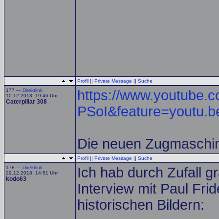
Profil
||
Private Message
||
Suche
177 —
Direktlink
https://www.youtube.
10.12.2018, 19:46 Uhr
Caterpillar 308
PSoI&feature=youtu.b
Die neuen Zugmaschin
Profil
||
Private Message
||
Suche
178 —
Direktlink
Ich hab durch Zufall g
29.12.2018, 14:51 Uhr
kodo63
Interview mit Paul Frid
historischen Bildern: