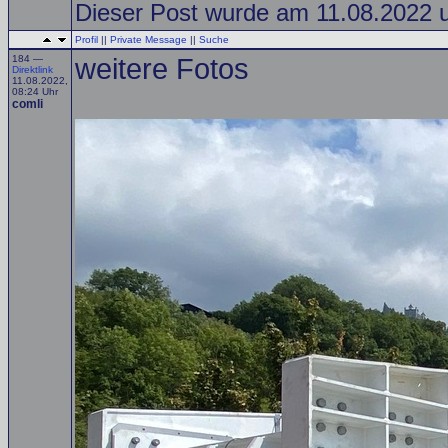
Dieser Post wurde am 11.08.2022 um
Profil
||
Private Message
||
Suche
184 —
weitere Fotos
Direktlink
11.08.2022,
08:24 Uhr
comli