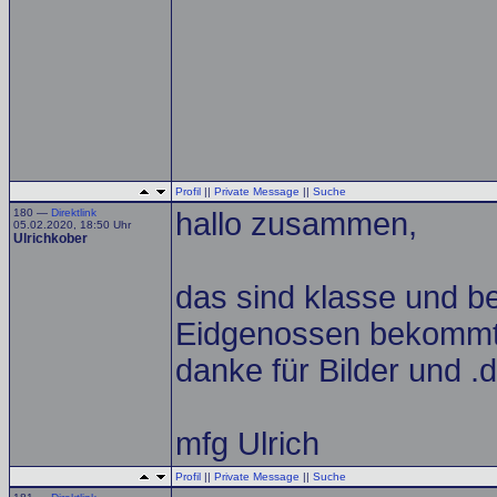
Profil
||
Private Message
||
Suche
180 —
Direktlink
hallo zusammen,
05.02.2020, 18:50 Uhr
Ulrichkober
das sind klasse und b
Eidgenossen bekommt
danke für Bilder und .d
mfg Ulrich
Profil
||
Private Message
||
Suche