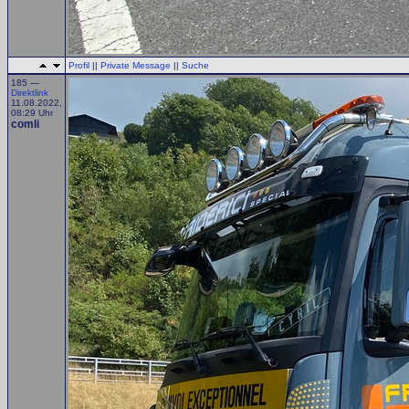
Profil
||
Private Message
||
Suche
185 —
Direktlink
11.08.2022,
08:29 Uhr
comli